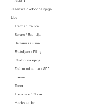
AXIS-Y
Jesenska okoloočna njega
Lice
Tretmani za lice
Serum / Esencija
Balzami za usne
Eksfolijant / Piling
Okoloočna njega
Zaštita od sunca / SPF
Krema
Toner
Trepavice / Obrve
Maska za lice