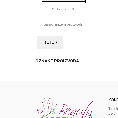
€
-
Samo sniženi proizvodi
FILTER
OZNAKE PROIZVODA
KON
Telef
eMail