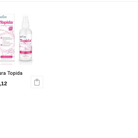
ura Topida
,12