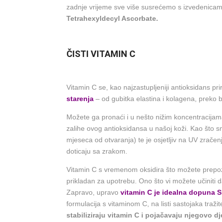
zadnje vrijeme sve više susrećemo s izvedenica
Tetrahexyldecyl Ascorbate.
ČISTI VITAMIN C
Vitamin C se, kao najzastupljeniji antioksidans p
starenja
– od gubitka elastina i kolagena, preko bo
Možete ga pronaći i u nešto nižim koncentracijama,
zalihe ovog antioksidansa u našoj koži. Kao što s
mjeseca od otvaranja) te je osjetljiv na UV zračen
doticaju sa zrakom.
Vitamin C s vremenom oksidira što možete prepoznat
prikladan za upotrebu. Ono što vi možete učiniti d
Zapravo, upravo
vitamin C je idealna dopuna S
formulacija s vitaminom C, na listi sastojaka traži
stabiliziraju vitamin C i pojačavaju njegovo dj