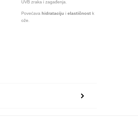
UVB zraka i zagađenja.
Povećava
hidrataciju
i
elastičnost
k
ože.
Saznaj više