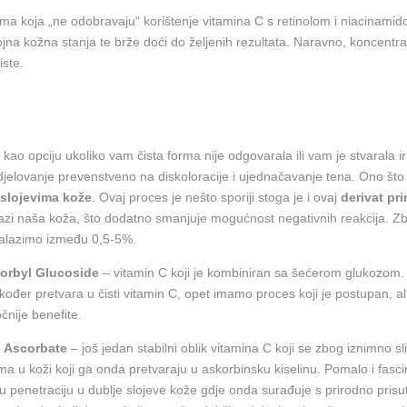
a „ne odobravaju“ korištenje vitamina C s retinolom i niacinamidom,
brojna kožna stanja te brže doći do željenih rezultata. Naravno, koncentr
iste.
o opciju ukoliko vam čista forma nije odgovarala ili vam je stvarala irit
djelovanje prevenstveno na diskoloracije i ujednačavanje tena. Ono što 
m slojevima kože
. Ovaj proces je nešto sporiji stoga je i ovaj
derivat pri
zi naša koža, što dodatno smanjuje mogućnost negativnih reakcija. Zb
nalazimo između 0,5-5%.
orbyl Glucoside
– vitamin C koji je kombiniran sa šećerom glukozom. G
kođer pretvara u čisti vitamin C, opet imamo proces koji je postupan, ali
čnije benefite.
l Ascorbate
– još jedan stabilni oblik vitamina C koji se zbog iznimno s
 u koži koji ga onda pretvaraju u askorbinsku kiselinu. Pomalo i fascina
ju penetraciju u dublje slojeve kože gdje onda surađuje s prirodno p