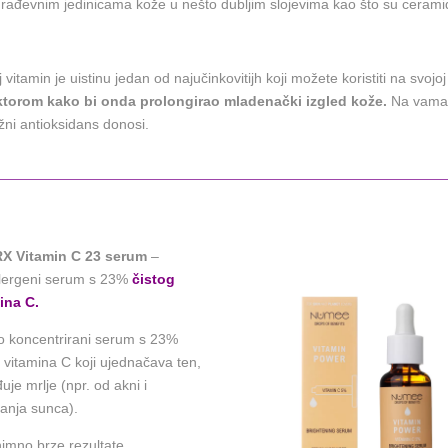
građevnim jedinicama kože u nešto dubljim slojevima kao što su ceramidi
n je uistinu jedan od najučinkovitijh koji možete koristiti na svojoj
faktorom kako bi onda prolongirao mladenački izgled kože.
Na vama j
žni antioksidans donosi.
X Vitamin C 23 serum
–
lergeni serum s 23%
čistog
ina C.
o koncentrirani serum s 23%
g vitamina C koji ujednačava ten,
đuje mrlje (npr. od akni i
vanja sunca).
nimno brze rezultate.