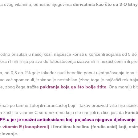
ma ovog vitamina, odnosno njegovima
derivatima kao što su 3-O Ethy
rirodno prisutan u našoj koži, najčešće koristi u koncentracijama od 5 
ra i finih linija pa sve do fotooštećenja izazvanih ili nezaštićenim ili 
 od 0,3 do 2% gdje također nudi benefite poput ujednačavanja tena i sma
mo već spomenuli, iznimno je nestabilan (zbog toga je najčešći rok tra
je, zbog čega tražite
pakiranja koja ga što bolje štite
. Ona moraju bit
i po tamno žutoj ili narančastoj boji – takav proizvod više nije učinkovi
a zaštitite vitamin C serum/kremu koju ste nanijeli na lice jest da
korist
PF-u jer je snažni antioksidans koji pojačava njegovo djelovanje
.
te
vitamin E (tocopherol)
i feruličnu kiselinu (ferulic acid)
koji, osi
elovanje.