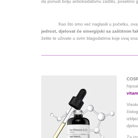
da ponudi bolju antioksidativnu zaštitu, posebno 
Kao što smo već naglasili u početku, ovaj vitami
jedrost, djelovat će sinergijski sa zaštitnim 
želite te uživate u svim blagodatima koje ovaj sna
COSR
hipoa
vitam
Visok
čisto
izblje
djelo
Za iz