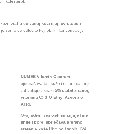
 i kolesterol.
 koži,
vratiti će vašoj koži sjaj, čvrstoću i
e samo da odlučite koji oblik i koncentraciju
NUMEE Vitamin C serum
–
ujednačava ten kože i smanjuje mrlje
zahvaljujući snazi
​​5% stabiliziranog
vitamina C: 3-O Ethyl Ascorbic
Acid.
Ovaj aktivni sastojak
smanjuje fine
linije i bore
,
sprječava prerano
starenje kože
i štiti od štetnih UVA,