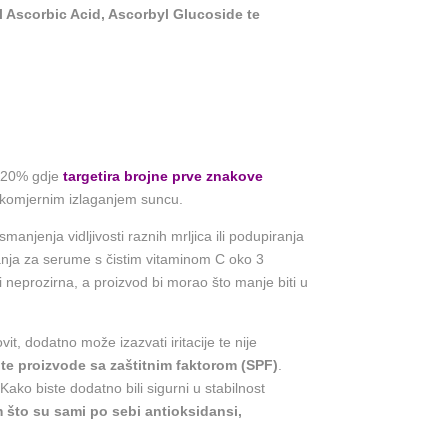
l Ascorbic Acid, Ascorbyl Glucoside te
do 20% gdje
targetira brojne prve znakove
prekomjernim izlaganjem suncu.
njenja vidljivosti raznih mrljica ili podupiranja
janja za serume s čistim vitaminom C oko 3
i neprozirna, a proizvod bi morao što manje biti u
t, dodatno može izazvati iritacije te nije
ite proizvode sa zaštitnim faktorom (SPF)
.
Kako biste dodatno bili sigurni u stabilnost
m što su sami po sebi antioksidansi,