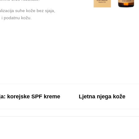
alizacija suhe kože bez sjaja,
u i podatnu kožu.
aznaj više
ja: korejske SPF kreme
Ljetna njega kože