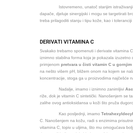
Istovremeno, unatoč starijim istraživanjima koj
dapače, djeluje sinergijski i mogu se targetirati 
treba prilagoditi stanju i tipu kože, kao i toleranciji 
DERIVATI VITAMINA C
Svakako trebamo spomenuti i derivate vitamina C ka
iznimno stabilna forma koja je pokazala izuzetno 
primjenom
pretvara u čisti vitamin C u gornji
na nešto višem pH, bližem onom na kojem se nala
koncentracije, stoga ga u proizvodima najčešće 
Nadalje, imamo i iznimno zanimljivi
Asc
riže, dok je vitamin C sintetički. Nanošenjem se ta
zalihe ovog antioksidansa u koži što pruža dugoro
Kao posljednji, imamo
Tetrahexyldecy
C. Nanošenjem na kožu, radi s enzimima prisutnima
vitamina C, topiv u uljima, što mu omogućava bol