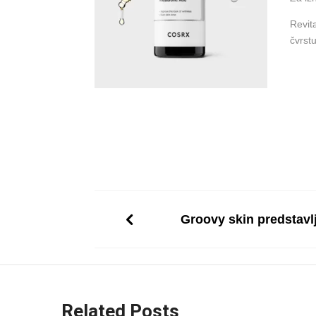
Revit
čvrst
S
Groovy skin predstavl
Related Posts