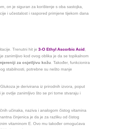
 on je siguran za korištenje s oba sastojka,
acije i učestalost i raspored primjene tijekom dana
acije. Trenutni hit je
3-O Ethyl Ascorbic Acid
,
je zanimljivo kod ovog oblika je da se topikalnom
mjereniji za osjetljivu kožu
. Također, funkcionira
og stabilnosti, potrebne su nešto manje
lukoza je derivirana iz prirodnih izvora, poput
 je ovdje zanimljivo što se pri tome stvaraju i
ličnih učinaka, naziva i analogom čistog vitamina
ntna činjenica je da je za razliku od čistog
risutnim vitaminom E. Ovo mu također omogućava