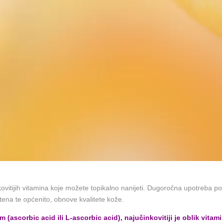
nkovitijih vitamina koje možete topikalno nanijeti. Dugoročna upotreba 
tena te općenito, obnove kvalitete kože.
(ascorbic acid ili L-ascorbic acid), najučinkovitiji je oblik vitam