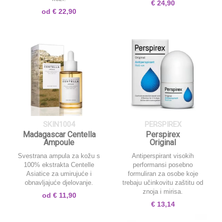
€
24,90
od
€
22,90
SKIN1004
PERSPIREX
Madagascar Centella
Perspirex
Ampoule
Original
Svestrana ampula za kožu s
Antiperspirant visokih
100% ekstrakta Centelle
performansi posebno
Asiatice za umirujuće i
formuliran za osobe koje
obnavljajuće djelovanje.
trebaju učinkovitu zaštitu od
znoja i mirisa.
od
€
11,90
€
13,14