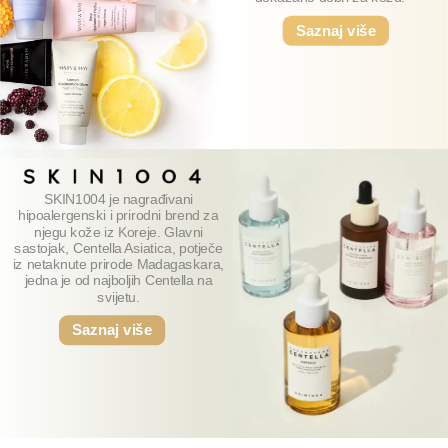
Saznaj više
SKIN1004 je nagrađivani
hipoalergenski i prirodni brend za
njegu kože iz Koreje. Glavni
sastojak, Centella Asiatica, potječe
iz netaknute prirode Madagaskara,
jedna je od najboljih Centella na
svijetu.
Saznaj više