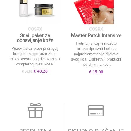
COSRX
COSRX
Snail paket za
Master Patch Intensive
obnavljanje kože
Tretman s kojim možete
Puževa sluz pravi je dragulj
ciljano djelovati baš na
korejske njege kože zbog
najproblematičnije dijelove
toliko svestranog djelovanja u
svog lica. Diskretni i praktički
kompletnoj njezi kože.
nevidljivi na koži.
Original
Current
€
48,28
€
56,81
€
15,90
price
price
was:
is:
€ 56,81.
€ 48,28.

