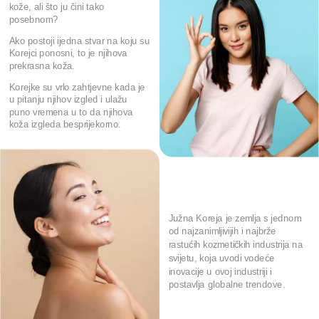
kože, ali što ju čini tako
posebnom?
Ako postoji ijedna stvar na koju su
Korejci ponosni, to je njihova
prekrasna koža.
Korejke su vrlo zahtjevne kada je
u pitanju njihov izgled i ulažu
puno vremena u to da njihova
koža izgleda besprijekorno.
Južna Koreja je zemlja s jednom
od najzanimljivijih i najbrže
rastućih kozmetičkih industrija na
svijetu, koja uvodi vodeće
inovacije u ovoj industriji i
postavlja globalne trendove.