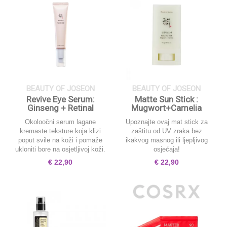
BEAUTY OF JOSEON
BEAUTY OF JOSEON
Revive Eye Serum:
Matte Sun Stick :
Ginseng + Retinal
Mugwort+Camelia
Okoloočni serum lagane
Upoznajte ovaj mat stick za
kremaste teksture koja klizi
zaštitu od UV zraka bez
poput svile na koži i pomaže
ikakvog masnog ili ljepljivog
ukloniti bore na osjetljivoj koži.
osjećaja!
€
22,90
€
22,90