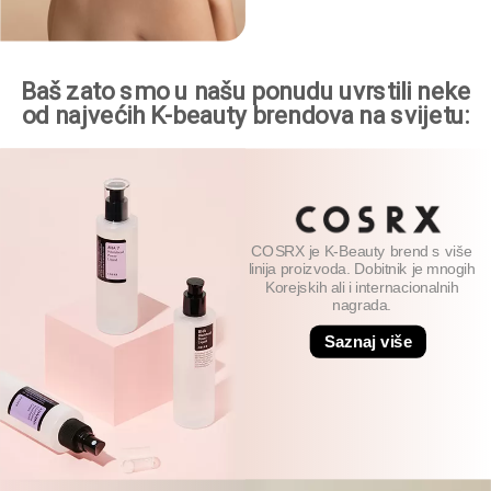
Baš zato smo u našu ponudu uvrstili neke
od najvećih K-beauty brendova na svijetu:
COSRX je K-Beauty brend s više
linija proizvoda. Dobitnik je mnogih
Korejskih ali i internacionalnih
nagrada.
Saznaj više