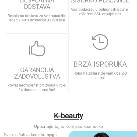
BESPLATNA
SIGURNO PLAĆANJE
DOSTAVA
Vaši podaci su u potpunosti sigurni i
zaštićeni SSL enkripcijom!
Besplatna dostava za sve narudžbe
iznad € 40 s dostavom u Hrvatsku!


BRZA ISPORUKA
GARANCIJA
Roba na zalihi stiže vam kroz 2-3
ZADOVOLJSTVA
dana!
Povrat neotvorenih proizvoda u roku
14 dana od narudžbe!
K-beauty
Upoznajte tajne Korejske kozmetike
Svi smo čuli za korejsku njegu