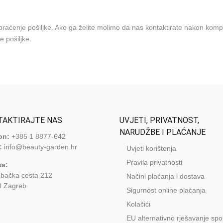
aćenje pošiljke. Ako ga želite molimo da nas kontaktirate nakon komp
e pošiljke.
TAKTIRAJTE NAS
UVJETI, PRIVATNOST,
NARUDŽBE I PLAĆANJE
on:
+385 1 8877-642
:
info@beauty-garden.hr
Uvjeti korištenja
Pravila privatnosti
sa:
bačka cesta 212
Načini plaćanja i dostava
0 Zagreb
Sigurnost online plaćanja
Kolačići
EU alternativno rješavanje sp