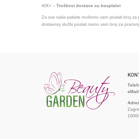
40€+ –
Troškovi dostave su besplatni
Za sve naše pakete možemo vam poslati broj za pr
dostavnoj službi poslati ćemo vam broj za praćenj
KON
Telef
eMail
Adre
Zagre
1000