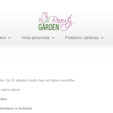
ovi
Vrsta proizvoda
Problemi i rješenja
a i GLS) slijedeći radni dan od dana narudžbe.
3 radna dana.
džbe:
navedeno u košarici