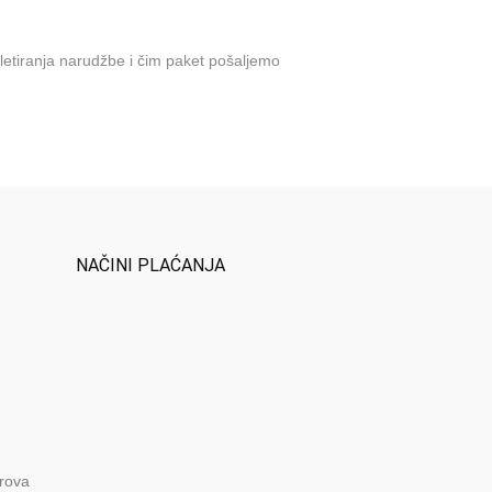
letiranja narudžbe i čim paket pošaljemo
NAČINI PLAĆANJA
orova