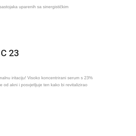
sastojaka uparenih sa sinergističkim
 C 23
alnu iritaciju! Visoko koncentrirani serum s 23%
ke od akni i posvjetljuje ten kako bi revitalizirao