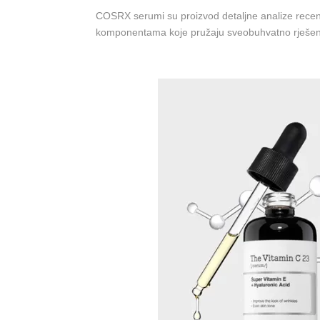
COSRX s
erumi su proizvod detaljne analize rece
komponentama koje pružaju sveobuhvatno rješen