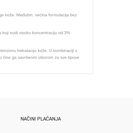
njege kože. Međutim, većina formulacija bez
a koji nudi visoku koncentraciju od 3%
ntenzivnu hidrataciju kože. U kombinaciji s
jci čine ga savršenim izborom za sve tipove
NAČINI PLAĆANJA