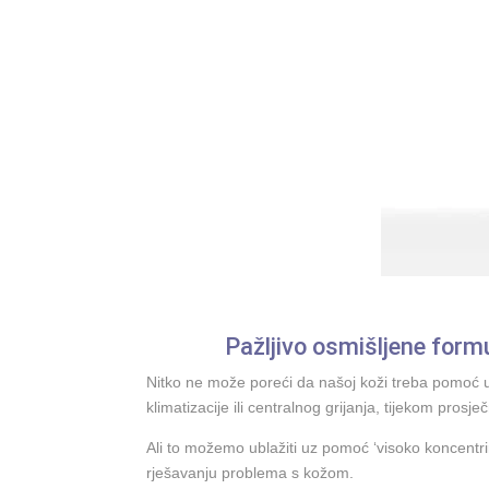
Pažljivo osmišljene form
Nitko ne može poreći da našoj koži treba pomoć 
klimatizacije ili centralnog grijanja, tijekom pro
Ali to možemo ublažiti uz pomoć ‘visoko koncentri
rješavanju problema s kožom.