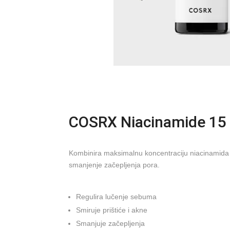
COSRX Niacinamide 15
Kombinira maksimalnu koncentraciju niacinamida 
smanjenje začepljenja pora.
Regulira lučenje sebuma
Smiruje prištiće i akne
Smanjuje začepljenja