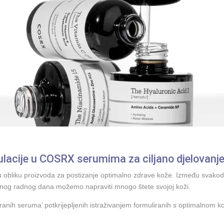
ulacije u COSRX serumima za ciljano djelovanje 
u obliku proizvoda za postizanje optimalno zdrave kože. Između svako
sječnog radnog dana možemo napraviti mnogo štete svojoj koži.
ranih seruma’ potkrijepljenih istraživanjem formuliranih s optimalnom k