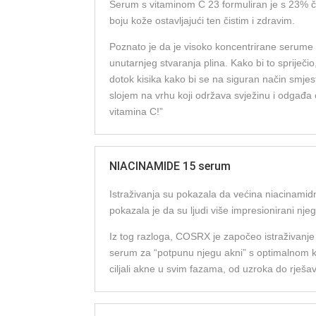
Serum s vitaminom C 23 formuliran je s 23% čis
boju kože ostavljajući ten čistim i zdravim.
Poznato je da je visoko koncentrirane serume v
unutarnjeg stvaranja plina. Kako bi to spriječ
dotok kisika kako bi se na siguran način smje
slojem na vrhu koji održava svježinu i odgađa
vitamina C!”
NIACINAMIDE 15 serum
Istraživanja su pokazala da većina niacinamidn
pokazala je da su ljudi više impresionirani nj
Iz tog razloga, COSRX je započeo istraživanje 
serum za “potpunu njegu akni” s optimalnom ko
ciljali akne u svim fazama, od uzroka do rješav