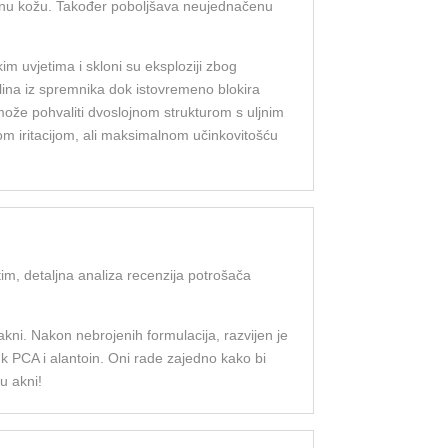
umornu kožu. Također poboljšava neujednačenu
im uvjetima i skloni su eksploziji zbog
plina iz spremnika dok istovremeno blokira
može pohvaliti dvoslojnom strukturom s uljnim
om iritacijom, ali maksimalnom učinkovitošću
tim, detaljna analiza recenzija potrošača
kni. Nakon nebrojenih formulacija, razvijen je
k PCA i alantoin. Oni rade zajedno kako bi
u akni!