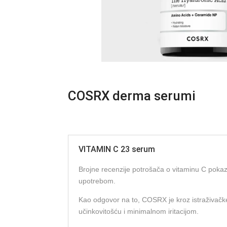
COSRX derma serumi
VITAMIN C 23 serum
Brojne recenzije potrošača o vitaminu C pokazu
upotrebom.
Kao odgovor na to, COSRX je kroz istraživačk
učinkovitošću i minimalnom iritacijom.