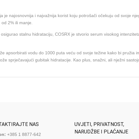
cija je najosnovnija i najvažnija korist koju potrošači očekuju od svoje 
 od 2% ili manje.
i osigurao stalnu hidrataciju, COSRX je stvorio serum visokog intenzitet
može apsorbirati vodu do 1000 puta veću od svoje težine kako bi pružia i
e sprječavajući gubitak hidratacije. Kao plus, snažni, ali nježni sasto
TAKTIRAJTE NAS
UVJETI, PRIVATNOST,
NARUDŽBE I PLAĆANJE
on:
+385 1 8877-642