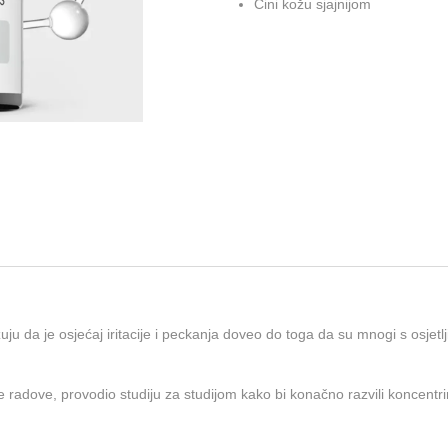
Čini kožu sjajnijom
Više informacija
ju da je osjećaj iritacije i peckanja doveo do toga da su mnogi s osjet
e radove, provodio studiju za studijom kako bi konačno razvili koncen