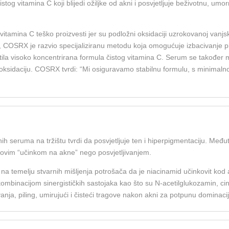
tog vitamina C koji blijedi ožiljke od akni i posvjetljuje beživotnu, 
itamina C teško proizvesti jer su podložni oksidaciji uzrokovanoj vanjsk
io, COSRX je razvio specijaliziranu metodu koja omogućuje izbacivanje 
stila visoko koncentrirana formula čistog vitamina C. Serum se također 
 oksidaciju. COSRX tvrdi: “Mi osiguravamo stabilnu formulu, s minimaln
ih seruma na tržištu tvrdi da posvjetljuje ten i hiperpigmentaciju. Među
egovim “učinkom na akne” nego posvjetljivanjem.
na temelju stvarnih mišljenja potrošača da je niacinamid učinkovit kod a
mbinacijom sinergističkih sastojaka kao što su N-acetilglukozamin, cin
anja, piling, umirujući i čisteći tragove nakon akni za potpunu dominacij