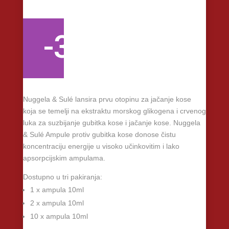
-30%
Nuggela & Sulé lansira prvu otopinu za jačanje kose
koja se temelji na ekstraktu morskog glikogena i crvenog
luka za suzbijanje gubitka kose i jačanje kose. Nuggela
& Sulé Ampule protiv gubitka kose donose čistu
koncentraciju energije u visoko učinkovitim i lako
apsorpcijskim ampulama.
Dostupno u tri pakiranja:
1 x ampula 10ml
2 x ampula 10ml
10 x ampula 10ml