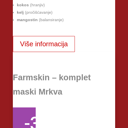
kokos
(hranjiv)
kelj
(pročišćavanje)
mangostin
(balansiranje)
Više informacija
Farmskin – komplet
maski Mrkva
-30%