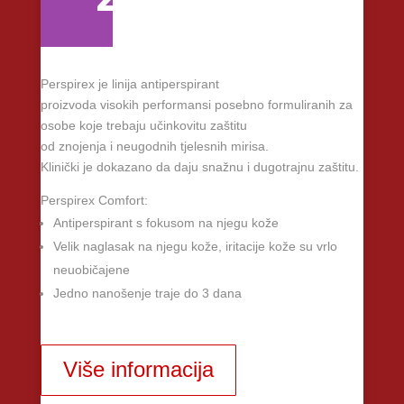
Perspirex je linija antiperspirant
proizvoda visokih performansi posebno formuliranih za
osobe koje trebaju učinkovitu zaštitu
od znojenja i neugodnih tjelesnih mirisa.
Klinički je dokazano da daju snažnu i dugotrajnu zaštitu.
Perspirex Comfort:
Antiperspirant s fokusom na njegu kože
Velik naglasak na njegu kože, iritacije kože su vrlo
neuobičajene
Jedno nanošenje traje do 3 dana
Više informacija