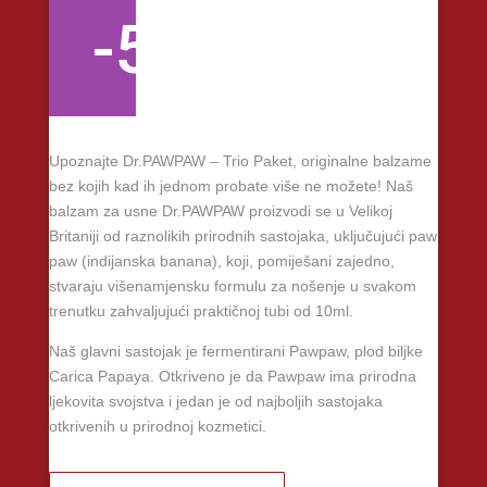
-50%
Upoznajte Dr.PAWPAW – Trio Paket, originalne balzame
bez kojih kad ih jednom probate više ne možete! Naš
balzam za usne Dr.PAWPAW proizvodi se u Velikoj
Britaniji od raznolikih prirodnih sastojaka, uključujući paw
paw (indijanska banana), koji, pomiješani zajedno,
stvaraju višenamjensku formulu za nošenje u svakom
trenutku zahvaljujući praktičnoj tubi od 10ml.
Naš glavni sastojak je fermentirani Pawpaw, plod biljke
Carica Papaya. Otkriveno je da Pawpaw ima prirodna
ljekovita svojstva i jedan je od najboljih sastojaka
otkrivenih u prirodnoj kozmetici.