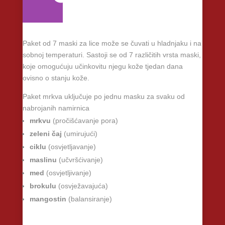
Paket od 7 maski za lice može se čuvati u hladnjaku i na
sobnoj temperaturi. Sastoji se od 7 različitih vrsta maski,
koje omogućuju učinkovitu njegu kože tjedan dana
ovisno o stanju kože.
Paket mrkva uključuje po jednu masku za svaku od
nabrojanih namirnica
mrkvu
(pročišćavanje pora)
zeleni čaj
(umirujući)
ciklu
(osvjetljavanje)
maslinu
(učvršćivanje)
med
(osvjetljivanje)
brokulu
(osvježavajuća)
mangostin
(balansiranje)