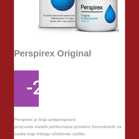
Perspirex Original
-20%
Perspirex je linija antiperspirant
proizvoda visokih performansi posebno formuliranih za
osobe koje trebaju učinkovitu zaštitu