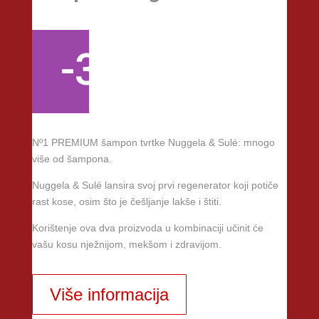
-33%
Nº1 PREMIUM šampon tvrtke Nuggela & Sulé: mnogo
više od šampona.
Nuggela & Sulé lansira svoj prvi regenerator koji potiče
rast kose, osim što je češljanje lakše i štiti.
Korištenje ova dva proizvoda u kombinaciji učinit će
vašu kosu nježnijom, mekšom i zdravijom.
Više informacija