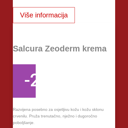
Više informacija
Salcura Zeoderm krema
-25%
Razvijena posebno za osjetljivu kožu i kožu sklonu
crvenilu. Pruža trenutačno, nježno i dugoročno
poboljšanje.