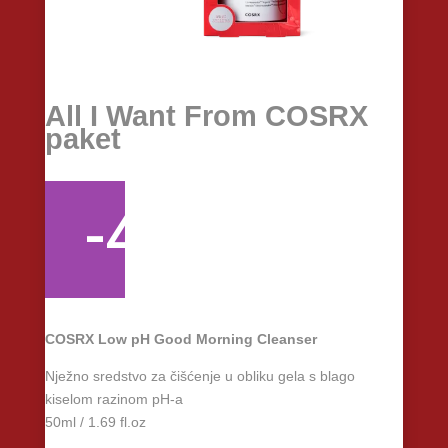
All I Want From COSRX
paket
-40%
COSRX Low pH Good Morning Cleanser
Nježno sredstvo za čišćenje u obliku gela s blago
kiselom razinom pH-a
50ml / 1.69 fl.oz