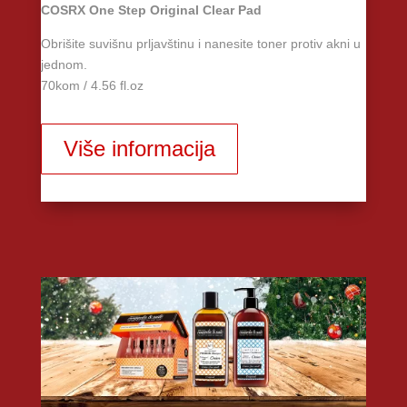
COSRX One Step Original Clear Pad
Obrišite suvišnu prljavštinu i nanesite toner protiv akni u
jednom.
70kom / 4.56 fl.oz
Više informacija