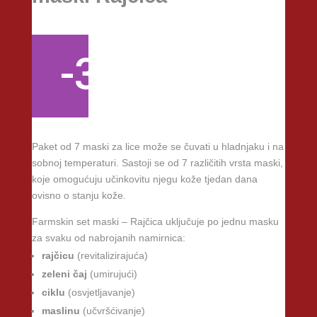
-30%
Paket od 7 maski za lice može se čuvati u hladnjaku i na
sobnoj temperaturi. Sastoji se od 7 različitih vrsta maski,
koje omogućuju učinkovitu njegu kože tjedan dana
ovisno o stanju kože.
Farmskin set maski – Rajčica uključuje po jednu masku
za svaku od nabrojanih namirnica:
rajčicu
(revitalizirajuća)
zeleni
čaj
(umirujući)
ciklu
(osvjetljavanje)
maslinu
(učvršćivanje)