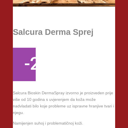
Salcura Derma Sprej
-25%
Salcura Bioskin DermaSpray izvorno je proizveden prije
više od 10 godina s uvjerenjem da koža može
nadvladati bilo koje probleme uz ispravne hranjive tvari i
njegu.
Namijenjen suhoj i problematičnoj koži.