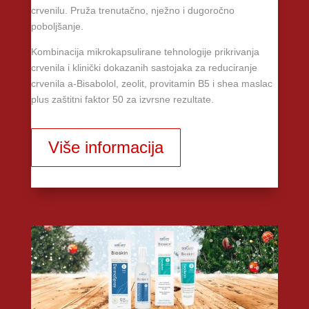
crvenilu. Pruža trenutačno, nježno i dugoročno
poboljšanje.
Kombinacija mikrokapsulirane tehnologije prikrivanja
crvenila i klinički dokazanih sastojaka za reduciranje
crvenila a-Bisabolol, zeolit, provitamin B5 i shea maslac
plus zaštitni faktor 50 za izvrsne rezultate.
Više informacija